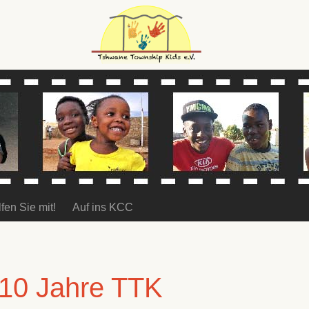
fen Sie mit!
Auf ins KCC
 10 Jahre TTK