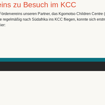
reins zu Besuch im KCC
s Fördervereins unseren Partner, das Kgomotso Children Cent
 regelmäßig nach Südafrika ins KCC fliegen, konnte sich erstma
ier:
zu Besuch im KCC